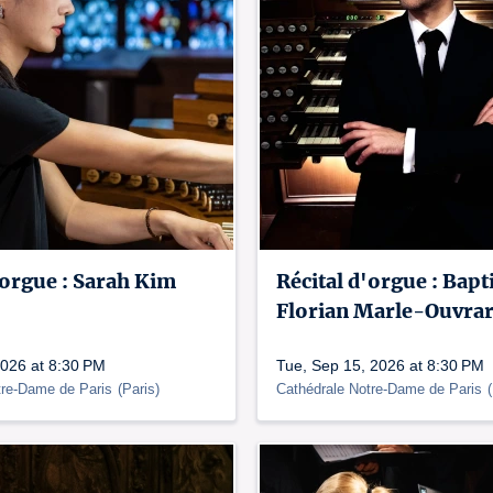
'orgue : Sarah Kim
Récital d'orgue : Bapt
Florian Marle-Ouvra
2026 at 8:30 PM
Tue, Sep 15, 2026 at 8:30 PM
tre-Dame de Paris
(
Paris
)
Cathédrale Notre-Dame de Paris
(