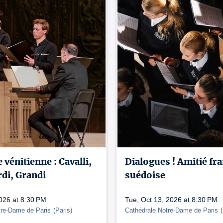
vénitienne : Cavalli,
Dialogues ! Amitié fr
di, Grandi
suédoise
2026 at 8:30 PM
Tue, Oct 13, 2026 at 8:30 PM
tre-Dame de Paris
(
Paris
)
Cathédrale Notre-Dame de Paris
(