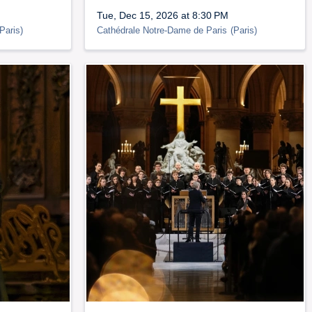
Tue, Dec 15, 2026 at 8:30 PM
Paris
)
Cathédrale Notre-Dame de Paris
(
Paris
)