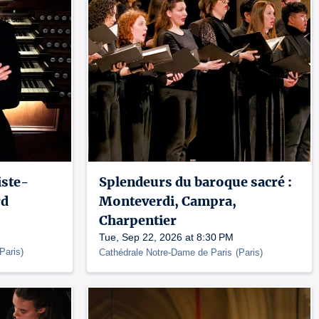
iste-
Splendeurs du baroque sacré :
rd
Monteverdi, Campra,
Charpentier
Tue, Sep 22, 2026 at 8:30 PM
Paris
)
Cathédrale Notre-Dame de Paris
(
Paris
)