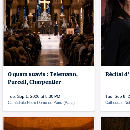
O quam suavis : Telemann,
Récital d
Purcell, Charpentier
Tue, Sep 1, 2026 at 8:30 PM
Tue, Sep 8, 
Cathédrale Notre-Dame de Paris
(
Paris
)
Cathédrale No