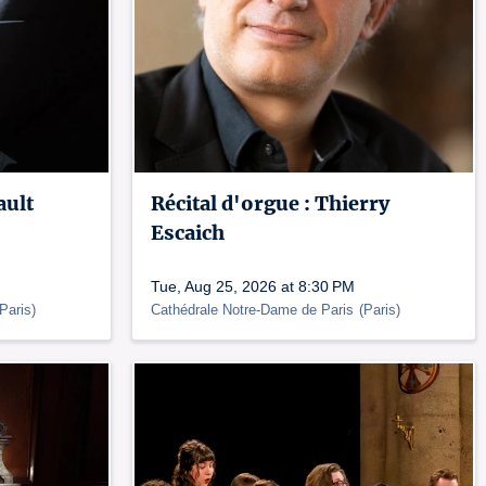
ault
Récital d'orgue : Thierry
Escaich
Tue, Aug 25, 2026 at 8:30 PM
Paris
)
Cathédrale Notre-Dame de Paris
(
Paris
)