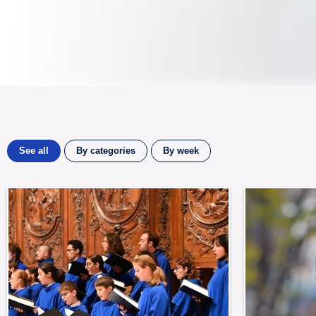
See all
By categories
By week