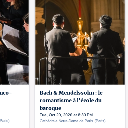
anco-
Bach & Mendelssohn : le
romantisme à l'école du
baroque
Tue, Oct 20, 2026 at 8:30 PM
Paris
)
Cathédrale Notre-Dame de Paris
(
Paris
)